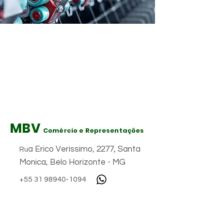
MBV
Comércio e Representações
a Erico Verissimo, 2277, Santa
Ru
Monica, Belo Horizonte - MG
+55 31 98940-1094
marcioboente@uol.com.br