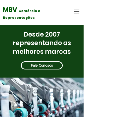
MBV
Comércio
e
R
ep
resentações
Desde 2007
representando as
melhores marcas
Fale Conosco